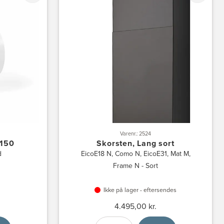
Varenr.: 2524
150
Skorsten, Lang sort
d
EicoE18 N, Como N, EicoE31, Mat M,
Frame N - Sort
Ikke på lager - eftersendes
4.495,00 kr.