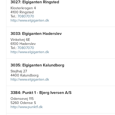
3027: Elgiganten Ringsted
Klosterkrogen 4
4100 Ringsted
Tel.:
70807070
http://www.elgiganten.dk
3033: Elgiganten Haderslev
Vinkelvej 6E
6100 Haderslev
Tel.:
70807070
http://www.elgiganten.dk
3035: Elgiganten Kalundborg
Stejlhøj 27
4400 Kalundborg
http://www.elgiganten.dk
3384: Punkt 1 - Bjerg Iversen A/S
Odensevej 115
5260 Odense S
http://www.punkt1.dk