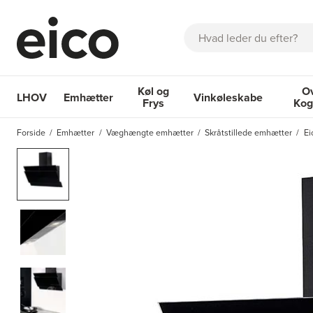
Søg
Køl og
O
LHOV
Emhætter
Vinkøleskabe
Frys
Kog
OM EICO
FAQ
KATALOGER
BESTIL SERVICE
INSPIRA
Forside
Emhætter
Væghængte emhætter
Skråtstillede emhætter
Ei
Emhætter
Køl og Frys
Vinkøleskabe
Ovne 