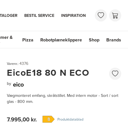
TALOGER
BESTIL SERVICE
INSPIRATION
emer &
Pizza
Robotplæneklippere
Shop
Brands
e
mer & Vaske
Shop
Brands
4376
Varenr.:
EicoE18 80 N ECO
by
Vægmonteret emfang, skråtstillet. Med intern motor - Sort / sort
glas - 800 mm.
7.995,00 kr.
Produktdatablad