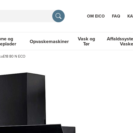
OM EICO
FAQ
KA
vne og
Vask og
Affaldssyst
Opvaskemaskiner
eplader
Tør
Vask
TION
coE18 80 N ECO
og Kogeplader
Opvaskemaskiner
Vask og Tør
Affaldssyste