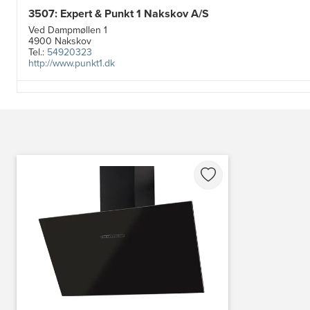
3507: Expert & Punkt 1 Nakskov A/S
Ved Dampmøllen 1
4900 Nakskov
Tel.:
54920323
http://www.punkt1.dk
3822: Power Næstved
Vestergårdsvej 2-4
4700 Næstved
https://www.power.dk/butik/power-naestved/s-3822/
3830: Power Ishøj
Industridalen 11
2635 Ishøj
https://www.power.dk/butik/power-ishoj/s-3830/
3831: Power Rødovre
Rødovre Centrum 90
2610 Rødovre
https://www.power.dk/butik/power-roedovre/s-3831/