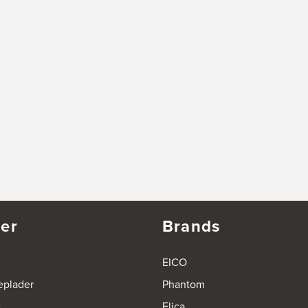
er
Brands
EICO
eplader
Phantom
e
Elica