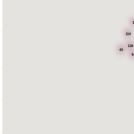
114
128
43
5