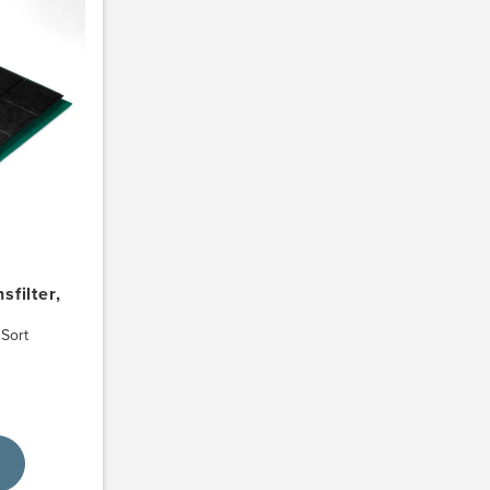
sfilter,
 Sort
hed