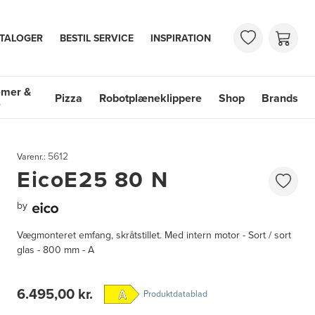
TALOGER
BESTIL SERVICE
INSPIRATION
emer &
Pizza
Robotplæneklippere
Shop
Brands
e
mer & Vaske
Shop
Brands
5612
Varenr.:
EicoE25 80 N
by
Vægmonteret emfang, skråtstillet. Med intern motor - Sort / sort
glas - 800 mm - A
6.495,00 kr.
Produktdatablad