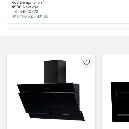
Ved Dampmøllen 1
4900 Nakskov
Tel.:
54920323
http://www.punkt1.dk
3822: Power Næstved
Vestergårdsvej 2-4
4700 Næstved
https://www.power.dk/butik/power-naestved/s-3822/
3830: Power Ishøj
Industridalen 11
2635 Ishøj
https://www.power.dk/butik/power-ishoj/s-3830/
3831: Power Rødovre
Rødovre Centrum 90
2610 Rødovre
https://www.power.dk/butik/power-roedovre/s-3831/
3832: Power Slagelse