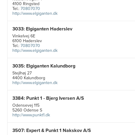
4100 Ringsted
Tel.:
70807070
http://www.elgiganten.dk
3033: Elgiganten Haderslev
Vinkelvej 6E
6100 Haderslev
Tel.:
70807070
http://www.elgiganten.dk
3035: Elgiganten Kalundborg
Stejlhøj 27
4400 Kalundborg
http://www.elgiganten.dk
3384: Punkt 1 - Bjerg Iversen A/S
Odensevej 115
5260 Odense S
http://www.punkt1.dk
3507: Expert & Punkt 1 Nakskov A/S