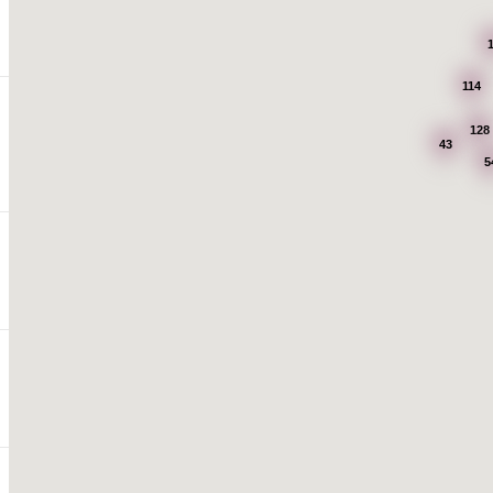
114
128
43
5