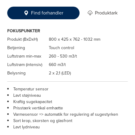
Find forhandler
Produktark
FOKUSPUNKTER
Produkt (BxDxH)
800 x 425 x 762 - 1032 mm
Betjening
Touch control
Luftstrøm min-max
260 - 530 m3/t
Luftstrøm (intensiv)
660 m3/t
Belysning
2 x 2,1 (LED)
Temperatur sensor
Lavt støjniveau
Kraftig sugekapacitet
Prisstærk vertikal emhætte
Varmesensor => automatik for regulering af sugestyrken
Sort krop, skorsten og glasfront
Lavt lydniveau