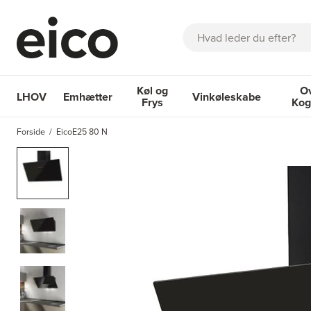
Søg
Køl og
O
LHOV
Emhætter
Vinkøleskabe
Frys
Kog
OM EICO
FAQ
KATALOGER
BESTIL SERVICE
INSPIRA
Forside
EicoE25 80 N
Emhætter
Køl og Frys
Vinkøleskabe
Ovne 