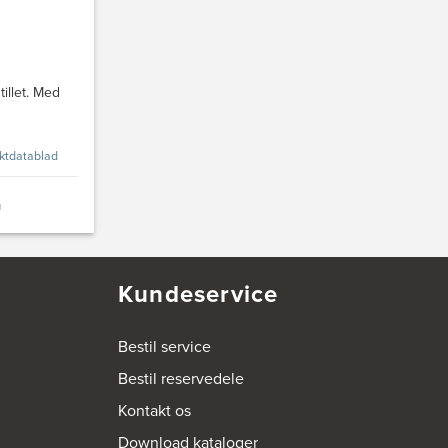
illet. Med
ktdatablad
n
Kundeservice
Bestil service
Bestil reservedele
Kontakt os
Download kataloger