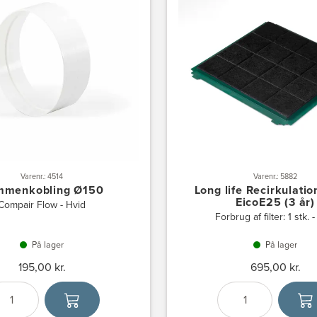
Varenr.: 4514
Varenr.: 5882
mmenkobling Ø150
Long life Recirkulation
EicoE25 (3 år)
Compair Flow - Hvid
Forbrug af filter: 1 stk. -
På lager
På lager
195,00 kr.
695,00 kr.
Antal
Vælg enhed
Antal
Vælg en