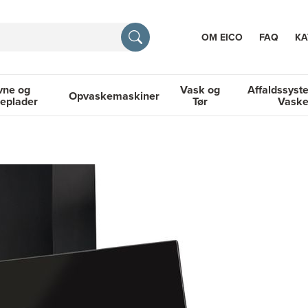
OM EICO
FAQ
KA
vne og
Vask og
Affaldssyst
Opvaskemaskiner
eplader
Tør
Vask
TION
og Kogeplader
Opvaskemaskiner
Vask og Tør
Affaldssyste