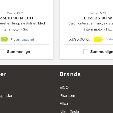
Varenr.: 5613
Varenr.: 4382
EicoE25 80 W
icoE10 90 N ECO
Vægmonteret emfang, skråtst
et emfang, skråtstillet. Med
intern motor - Hv...
intern motor - So...
6.995,00 kr.
Produ
Produktdatablad
Sammenlign
Sammenlig
er
Brands
EICO
eplader
Phantom
e
Elica
NikolaTesla