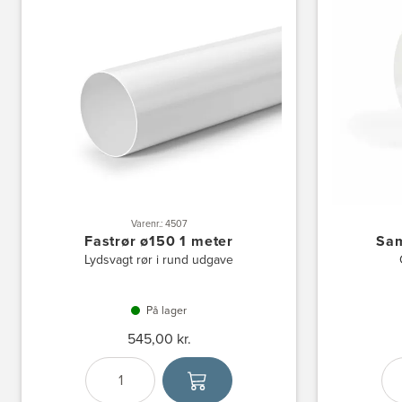
Varenr.: 4507
Fastrør ø150 1 meter
Sa
Lydsvagt rør i rund udgave
På lager
545,00 kr.
Antal
Vælg enhed