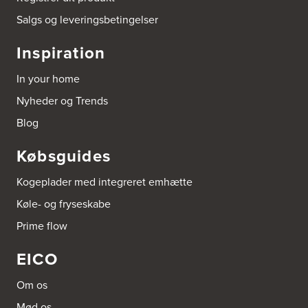
Salgs og leveringsbetingelser
Arnum El-service ApS
Vestergade 30
Inspiration
6510 Gram
Tel.:
74826323
In your home
http://www.el-salg.dk
Nyheder og Trends
Aubo Køkken & Bad Haderslev
Blog
Norgesvej 24C
6100 Haderslev
Købsguides
Tel.:
73702533
http://www.aubo.dk
Kogeplader med integreret emhætte
Aubo Køkken & Bad Helsingør
Køle- og fryseskabe
Fabriksvej 3
Prime flow
3000 Helsingør
Tel.:
49266959
http://www.aubo.dk
EICO
Aubo Køkken & Bad Horsens
Om os
Løvenørnsgade 12
Mød os