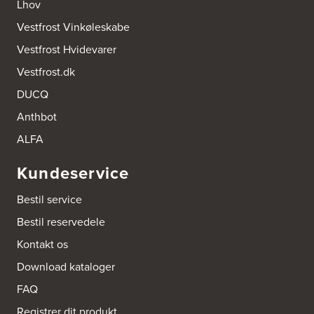
Lhov
Vennemindevej 2
Vestfrost Vinkøleskabe
2100 København Ø
Tel.:
22 77 01 95
Vestfrost Hvidevarer
http://www.aubo.dk
Vestfrost.dk
Aktiv Hvidevareservice
DUCQ
Industrivej 8
5560 Aarup
Anthbot
Tel.:
70101005
https://hvidtogfrit.dk/forhandler/aktiv-hvidevareservice/
ALFA
Kundeservice
Amager Køkken bad & Garderobe
Kongelundsvej 324-326
Bestil service
2770 Kastrup
Tel.:
32527121
Bestil reservedele
http://www.amagerkoekken.dk/
Kontakt os
Arden El-service
Download kataloger
Gutenbergvej 1
9510 Arden
FAQ
Tel.:
98561666
http://www.el-salg.dk
Registrer dit produkt