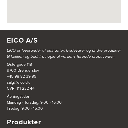
Vestergårdsvej 2-4
4700 Næstved
https://www.power.dk/butik/power-naestved/s-3822/
3830: Power Ishøj
Industridalen 11
EICO A/S
2635 Ishøj
https://www.power.dk/butik/power-ishoj/s-3830/
EICO er leverandør af emhætter, hvidevarer og
andre produkter
til køkken og bad, fra nogle af verdens førende producenter.
3831: Power Rødovre
Østergade 118
Rødovre Centrum 90
2610 Rødovre
9700 Brønderslev
https://www.power.dk/butik/power-roedovre/s-3831/
+45 98 82 39 99
salg@eico.dk
CVR: 111 232 44
3832: Power Slagelse
Japanvej 8
Åbningstider:
4200 Slagelse
Mandag - Torsdag: 9.00 - 16.00
Tel.:
70338080
Fredag: 9.00 - 15.00
https://www.power.dk/butik/power-slagelse/s-3832/
Produkter
3836: Power Frederikshavn