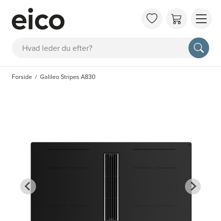
OM 
Søg
FAQ
KAT
Forside
Galileo Stripes A830
BES
INS