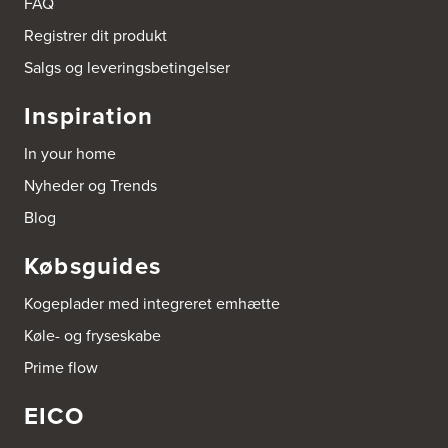
FAQ
Tel.:
98561666
http://www.el-salg.dk
Registrer dit produkt
Salgs og leveringsbetingelser
Arnum El-service ApS
Vestergade 30
Inspiration
6510 Gram
Tel.:
74826323
In your home
http://www.el-salg.dk
Nyheder og Trends
Aubo Køkken & Bad Haderslev
Blog
Norgesvej 24C
6100 Haderslev
Købsguides
Tel.:
73702533
http://www.aubo.dk
Kogeplader med integreret emhætte
Aubo Køkken & Bad Helsingør
Køle- og fryseskabe
Fabriksvej 3
Prime flow
3000 Helsingør
Tel.:
49266959
http://www.aubo.dk
EICO