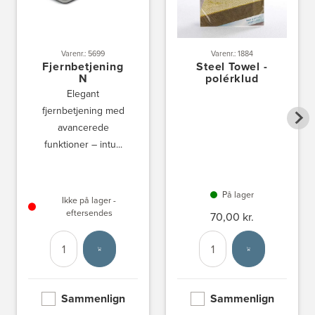
Varenr.: 5699
Varenr.: 1884
Fjernbetjening
Steel Towel -
N
polérklud
Elegant
fjernbetjening med
avancerede
funktioner – intu...
På lager
Ikke på lager -
eftersendes
70,00 kr.
Antal
Vælg enhed
Antal
Vælg enhed
Sammenlign
Sammenlign