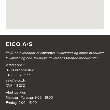
3822: Power Næstved
Vestergårdsvej 2-4
4700 Næstved
https://www.power.dk/butik/power-naestved/s-3822/
3830: Power Ishøj
Industridalen 11
EICO A/S
2635 Ishøj
https://www.power.dk/butik/power-ishoj/s-3830/
EICO er leverandør af emhætter, hvidevarer og
andre produkter
til køkken og bad, fra nogle af verdens førende producenter.
3831: Power Rødovre
Østergade 118
Rødovre Centrum 90
2610 Rødovre
9700 Brønderslev
https://www.power.dk/butik/power-roedovre/s-3831/
+45 98 82 39 99
salg@eico.dk
CVR: 111 232 44
3832: Power Slagelse
Japanvej 8
Åbningstider:
4200 Slagelse
Mandag - Torsdag: 9.00 - 16.00
Tel.:
70338080
Fredag: 9.00 - 15.00
https://www.power.dk/butik/power-slagelse/s-3832/