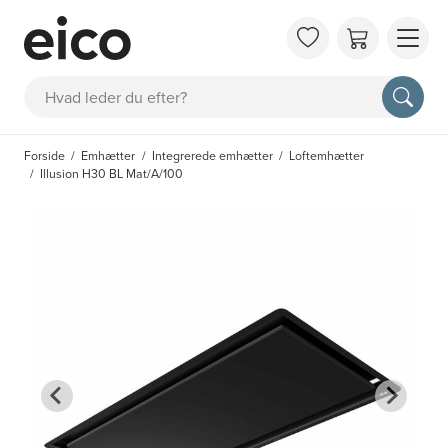
OM 
Søg
FAQ
KAT
Forside
Emhætter
Integrerede emhætter
Loftemhætter
BES
Illusion H30 BL Mat/A/100
INS