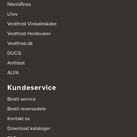
NikolaTesla
AUBO Køkken & Bad Østerbro
Lhov
Vennemindevej 2
Vestfrost Vinkøleskabe
2100 København Ø
Tel.:
22 77 01 95
Vestfrost Hvidevarer
http://www.aubo.dk
Vestfrost.dk
Aktiv Hvidevareservice
DUCQ
Industrivej 8
5560 Aarup
Anthbot
Tel.:
70101005
https://hvidtogfrit.dk/forhandler/aktiv-hvidevareservice/
ALFA
Kundeservice
Amager Køkken bad & Garderobe
Kongelundsvej 324-326
Bestil service
2770 Kastrup
Tel.:
32527121
Bestil reservedele
http://www.amagerkoekken.dk/
Kontakt os
Arden El-service
Download kataloger
Gutenbergvej 1
9510 Arden