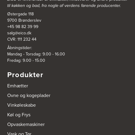
Tel.:
49266959
til køkken og bad, fra nogle af verdens førende producenter.
http://www.aubo.dk
Østergade 118
9700 Brønderslev
Aubo Køkken & Bad Horsens
+45 98 82 39 99
Løvenørnsgade 12
salg@eico.dk
8700 Horsens
Tel.:
21695061
CVR: 111 232 44
http://www.aubo.dk
Åbningstider:
Mandag - Torsdag: 9.00 - 16.00
Aubo Køkken & Bad Kalundborg
Fredag: 9.00 - 15.00
Elmegade 41
4400 Kalundborg
Produkter
Tel.:
59511842
http://www.aubo.dk
Emhætter
Ovne og kogeplader
Aubo Køkken & Bad Køge
Theilgaardsvej 10
Vinkøleskabe
4600 Køge
Tel.:
25544600
Køl og Frys
http://www.aubo.dk
Opvaskemaskiner
Aubo Køkken & Bad Odense
Vask og Tør