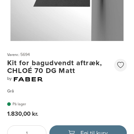
5694
Varenr.:
Kit for bagudvendt aftræk,
CHLOÉ 70 DG Matt
by
Grå
På lager
1.830,00 kr.
Føj til kurv