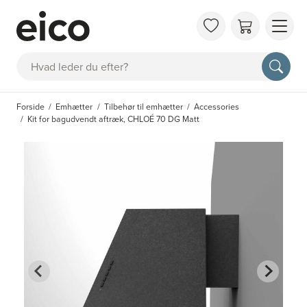
OM 
Søg
FAQ
KAT
Forside
Emhætter
Tilbehør til emhætter
Accessories
BES
Kit for bagudvendt aftræk, CHLOÉ 70 DG Matt
INS