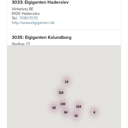
3033: Elgiganten Haderslev
Vinkelvej 6E
6100 Haderslev
Tel.:
70807070
http://www.elgiganten.dk
3035: Elgiganten Kalundborg
Stejlhøj 27
4400 Kalundborg
http://www.elgiganten.dk
3384: Punkt 1 - Bjerg Iversen A/S
Odensevej 115
5260 Odense S
14
http://www.punkt1.dk
116
3507: Expert & Punkt 1 Nakskov A/S
Ved Dampmøllen 1
130
154
43
4900 Nakskov
54
4
Tel.:
54920323
16
http://www.punkt1.dk