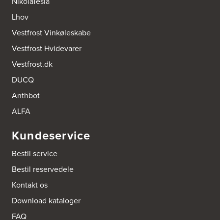
NikolaTesla
AUBO Køkken & Bad Østerbro
Lhov
Vennemindevej 2
Vestfrost Vinkøleskabe
2100 København Ø
Tel.:
22 77 01 95
Vestfrost Hvidevarer
http://www.aubo.dk
Vestfrost.dk
Aktiv Hvidevareservice
DUCQ
Industrivej 8
5560 Aarup
Anthbot
Tel.:
70101005
https://hvidtogfrit.dk/forhandler/aktiv-hvidevareservice/
ALFA
Kundeservice
Amager Køkken bad & Garderobe
Kongelundsvej 324-326
Bestil service
2770 Kastrup
Tel.:
32527121
Bestil reservedele
http://www.amagerkoekken.dk/
Kontakt os
Arden El-service
Download kataloger
Gutenbergvej 1
9510 Arden
FAQ