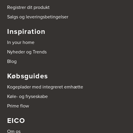
Tel.:
98561666
http://www.el-salg.dk
Registrer dit produkt
Salgs og leveringsbetingelser
Arnum El-service ApS
Vestergade 30
Inspiration
6510 Gram
Tel.:
74826323
In your home
http://www.el-salg.dk
Nyheder og Trends
Aubo Køkken & Bad Haderslev
Blog
Norgesvej 24C
6100 Haderslev
Købsguides
Tel.:
73702533
http://www.aubo.dk
Kogeplader med integreret emhætte
Aubo Køkken & Bad Helsingør
Køle- og fryseskabe
Fabriksvej 3
Prime flow
3000 Helsingør
Tel.:
49266959
http://www.aubo.dk
EICO
Aubo Køkken & Bad Horsens
Om os