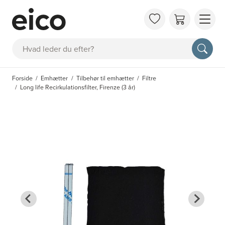
OM 
Søg
FAQ
KAT
Forside
Emhætter
Tilbehør til emhætter
Filtre
BES
Long life Recirkulationsfilter, Firenze (3 år)
INS