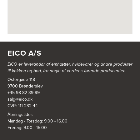
3822: Power Næstved
Vestergårdsvej 2-4
4700 Næstved
https://www.power.dk/butik/power-naestved/s-3822/
3830: Power Ishøj
Industridalen 11
EICO A/S
2635 Ishøj
https://www.power.dk/butik/power-ishoj/s-3830/
EICO er leverandør af emhætter, hvidevarer og
andre produkter
til køkken og bad, fra nogle af verdens førende producenter.
3831: Power Rødovre
Østergade 118
Rødovre Centrum 90
2610 Rødovre
9700 Brønderslev
https://www.power.dk/butik/power-roedovre/s-3831/
+45 98 82 39 99
salg@eico.dk
CVR: 111 232 44
3832: Power Slagelse
Japanvej 8
Åbningstider:
4200 Slagelse
Mandag - Torsdag: 9.00 - 16.00
Tel.:
70338080
Fredag: 9.00 - 15.00
https://www.power.dk/butik/power-slagelse/s-3832/