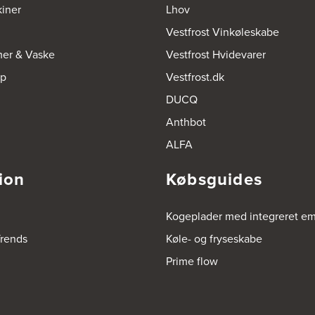
iner
Lhov
Vestfrost Vinkøleskabe
mer & Vaske
Vestfrost Hvidevarer
op
Vestfrost.dk
DUCQ
Anthbot
ALFA
ion
Købsguides
Kogeplader med integreret e
rends
Køle- og fryseskabe
Prime flow