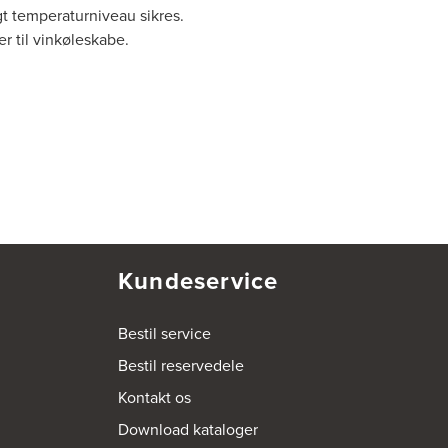
t temperaturniveau sikres.
er til vinkøleskabe.
Kundeservice
Bestil service
Bestil reservedele
Kontakt os
Download kataloger