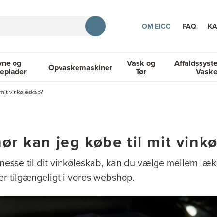
OM EICO
FAQ
KA
vne og
Vask og
Affaldssyst
Opvaskemaskiner
eplader
Tør
Vask
TION
 mit vinkøleskab?
og Kogeplader
Opvaskemaskiner
Vask og Tør
Affaldssyste
hør kan jeg købe til mit vink
 finesse til dit vinkøleskab, kan du vælge mellem læ
er tilgængeligt i vores webshop.