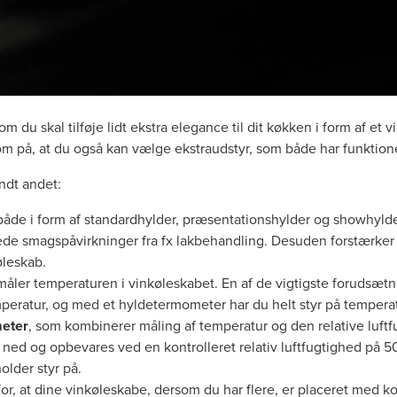
om du skal tilføje lidt ekstra elegance til dit køkken i form af et
 på, at du også kan vælge ekstraudstyr, som både har funktion
ndt andet:
 både i form af standardhylder, præsentationshylder og showhyld
ede smagspåvirkninger fra fx lakbehandling. Desuden forstærke
øleskab.
 måler temperaturen i vinkøleskabet. En af de vigtigste forudsætn
emperatur, og med et hyldetermometer har du helt styr på tempera
eter
, som kombinerer måling af temperatur og den relative luftf
 ned og opbevares ved en kontrolleret relativ luftfugtighed på 5
lder styr på.
or, at dine vinkøleskabe, dersom du har flere, er placeret med k