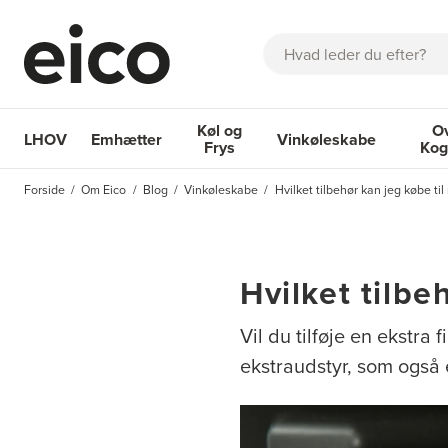
Søg
Køl og
O
LHOV
Emhætter
Vinkøleskabe
Frys
Kog
OM EICO
FAQ
KATALOGER
BESTIL SERVICE
INSPIRA
Forside
Om Eico
Blog
Vinkøleskabe
Hvilket tilbehør kan jeg købe til
Emhætter
Køl og Frys
Vinkøleskabe
Ovne 
Hvilket tilbe
Vil du tilføje en ekstra
ekstraudstyr, som også 