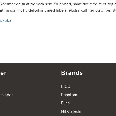
ommer de til at fremstå som én enhed, samtidig med at et rigtig
åting
som fx hyldeforkant med labels, ekstra kulfilter og gribelist
leskab
»
er
Brands
EICO
eplader
Phantom
e
Elica
NikolaTesla