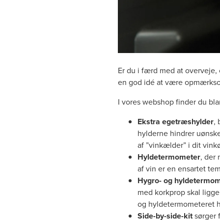
Er du i færd med at overveje, 
en god idé at være opmærksom
I vores webshop finder du bla
Ekstra egetræshylder
,
hylderne hindrer uønsk
af ”vinkælder” i dit vink
Hyldetermometer
, der
af vin er en ensartet t
Hygro- og hyldetermom
med korkprop skal ligge
og hyldetermometeret ho
Side-by-side-kit
sørger f