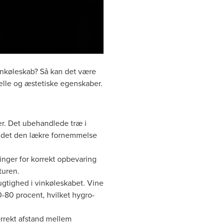
 vinkøleskab? Så kan det være
elle og æstetiske egenskaber.
er. Det ubehandlede træ i
r det den lækre fornemmelse
inger for korrekt opbevaring
turen.
ugtighed i vinkøleskabet. Vine
0-80 procent, hvilket hygro-
orrekt afstand mellem