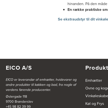
hinanden. På den måde k
En række praktiske sm
Se ekstraudstyr til dit vinkø
EICO A/S
Produkt
EICO er leverandør af emhætter, hvidevarer og
Emhætter
andre produkter til køkken og bad, fra nogle af
Ovne og kog
verdens førende producenter.
Vinkøleskab
Østergade 118
9700 Brønderslev
Køl og Frys
+45 98 82 39 99