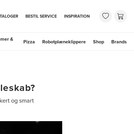
TALOGER
BESTIL SERVICE
INSPIRATION
emer &
Pizza
Robotplæneklippere
Shop
Brands
e
mer & Vaske
Shop
Brands
øleskab?
kkert og smart