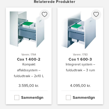
Relaterede Produkter
Fabriksvej 3
3000 Helsingør
Tel.:
49266959
http://www.aubo.dk
Aubo Køkken & Bad Kalundborg
Elmegade 41
4400 Kalundborg
Tel.:
59511842
http://www.aubo.dk
Varenr.: 1764
Varenr.: 1783
Cox 1 400-2
Cox 1 600-3
Aubo Køkken & Bad Køge
Kompakt
Integreret system –
Theilgaardsvej 10
4600 Køge
affaldssystem –
fuldudtræk – 3 rum
Tel.:
25544600
fuldudtræk – 2x10 L
http://www.aubo.dk
3.595,00 kr.
4.095,00 kr.
Aubo Køkken & Bad Odense
Tagtækkervej 7
Sammenlign
Sammenlign
5230 Odense M
Tel.:
66156686
http://www.aubo.dk