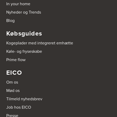
http://www.aubo.dk
In your home
Nyheder og Trends
Aubo Køkken og Bad Randers
Grenåvej 90
Blog
8960 Randers SØ
Tel.:
86414243
Købsguides
http://www.aubo.dk
Kogeplader med integreret emhætte
BORG Glyvrar
Køle- og fryseskabe
Fjøruvegur 25
FO-625 Glyvrar
Prime flow
Tel.:
298477272
https://borg.fo/
EICO
BORG Klaksvík
Om os
Stangavegur 5
FO-700 Klaksvík
Mød os
Tel.:
298455149
https://borg.fo/
Tilmeld nyhedsbrev
Job hos EICO
BORG Tórshavn
Presse
Falkavegur 4