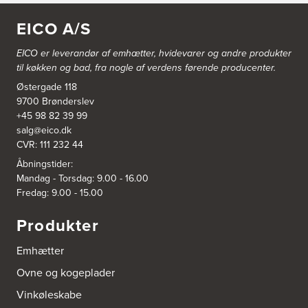
EICO A/S
Aubo Køkken & Bad Ringsted
Nørregade 27 A
EICO er leverandør af emhætter, hvidevarer og
andre produkter
4100 Ringsted
til køkken og bad, fra nogle af verdens førende producenter.
Tel.:
55700954
http://www.aubo.dk
Østergade 118
9700 Brønderslev
Aubo Køkken & Bad Salling
+45 98 82 39 99
salg@eico.dk
Hedegaardvej 1, Durup
7870 Roslev
CVR: 111 232 44
Tel.:
60855409
Åbningstider:
http://www.aubo.dk
Mandag - Torsdag: 9.00 - 16.00
Fredag: 9.00 - 15.00
Aubo Køkken & Bad Slagelse
Fisketorvet 4H
Produkter
4200 Slagelse
Tel.:
20488824
http://www.aubo.dk
Emhætter
Ovne og kogeplader
Aubo Køkken & Bad Sølsted
Vinkøleskabe
Ribe Landevej 84