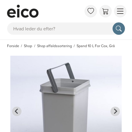
OM 
Søg
FAQ
KAT
Forside
Shop
Shop affaldssortering
Spand 10 L For Cox, Grå
BES
INS