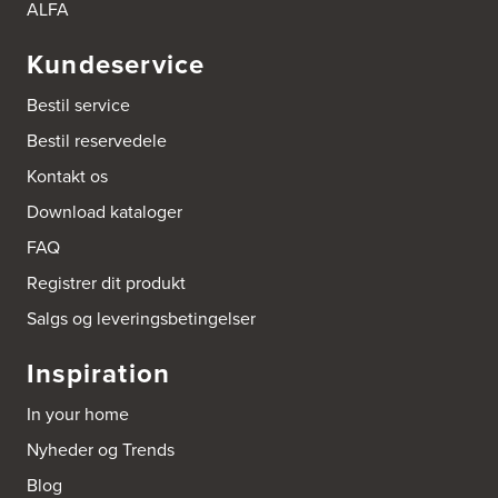
https://hvidtogfrit.dk/forhandler/aktiv-hvidevareservice/
ALFA
Kundeservice
Amager Køkken bad & Garderobe
Kongelundsvej 324-326
Bestil service
2770 Kastrup
Tel.:
32527121
Bestil reservedele
http://www.amagerkoekken.dk/
Kontakt os
Arden El-service
Download kataloger
Gutenbergvej 1
9510 Arden
FAQ
Tel.:
98561666
http://www.el-salg.dk
Registrer dit produkt
Salgs og leveringsbetingelser
Arnum El-service ApS
Vestergade 30
Inspiration
6510 Gram
Tel.:
74826323
In your home
http://www.el-salg.dk
Nyheder og Trends
Aubo Køkken & Bad Haderslev
Blog