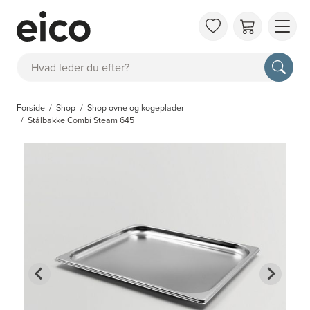
OM 
Søg
FAQ
KAT
Forside
Shop
Shop ovne og kogeplader
BES
Stålbakke Combi Steam 645
INS