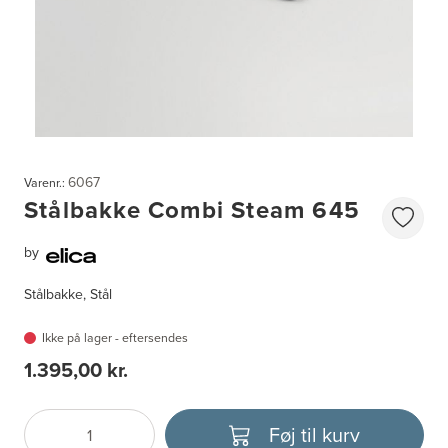
6067
Varenr.:
Stålbakke Combi Steam 645
by
Stålbakke, Stål
Ikke på lager - eftersendes
1.395,00 kr.
Føj til kurv
Antal
Vælg enhed