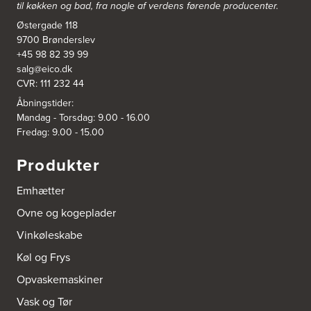
til køkken og bad, fra nogle af verdens førende producenter.
3831: Power Rødovre
Østergade 118
Rødovre Centrum 90
2610 Rødovre
9700 Brønderslev
https://www.power.dk/butik/power-roedovre/s-3831/
+45 98 82 39 99
salg@eico.dk
CVR: 111 232 44
3832: Power Slagelse
Japanvej 8
Åbningstider:
4200 Slagelse
Mandag - Torsdag: 9.00 - 16.00
Tel.:
70338080
Fredag: 9.00 - 15.00
https://www.power.dk/butik/power-slagelse/s-3832/
Produkter
3836: Power Frederikshavn
Grønlandsvej 22
Emhætter
9900 Frederikshavn
https://www.power.dk/butik/power-frederikshavn/s-3836/
Ovne og kogeplader
Vinkøleskabe
3841: Power Haderslev
Køl og Frys
Nordhavnsvej 2
6100 Haderslev
Opvaskemaskiner
https://www.power.dk/butik/power-haderslev/s-3841/
Vask og Tør