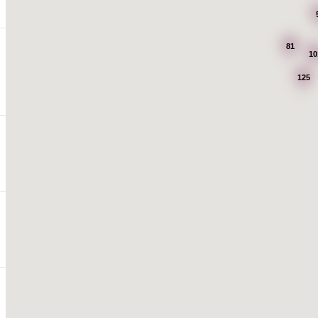
81
10
125