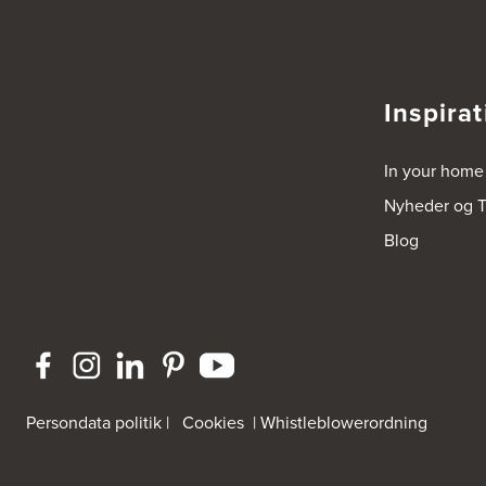
Tel.:
70338080
https://www.power.dk/butik/power-slagelse/s-3832/
3836: Power Frederikshavn
Inspirat
Grønlandsvej 22
9900 Frederikshavn
https://www.power.dk/butik/power-frederikshavn/s-3836/
In your home
3841: Power Haderslev
Nyheder og T
Nordhavnsvej 2
Blog
6100 Haderslev
https://www.power.dk/butik/power-haderslev/s-3841/
A/S Henning Lund Horsens
Vegavej 11
8700 Horsens
Tel.:
75647733
http://www.el-salg.dk
Persondata politik
|
Cookies
|
Whistleblowerordning
A/S Kærsgaard
Hjørringvej 42