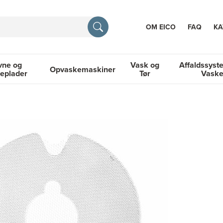
OM EICO
FAQ
KA
vne og
Vask og
Affaldssyst
Opvaskemaskiner
eplader
Tør
Vask
TION
og Kogeplader
Opvaskemaskiner
Vask og Tør
Affaldssyste