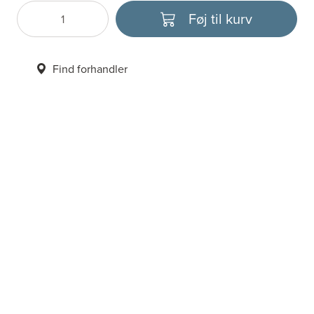
Føj til kurv
Antal
Vælg enhed
Find forhandler