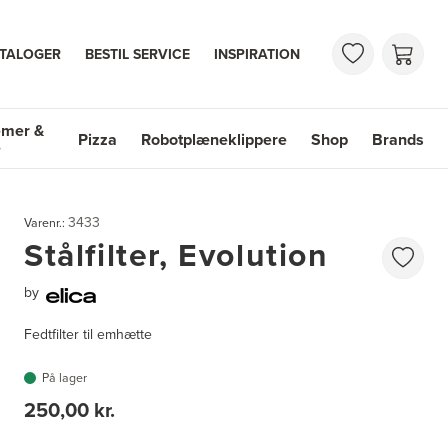
TALOGER
BESTIL SERVICE
INSPIRATION
emer &
Pizza
Robotplæneklippere
Shop
Brands
e
mer & Vaske
Shop
Brands
3433
Varenr.:
Stålfilter, Evolution
by
Fedtfilter til emhætte
På lager
250,00 kr.