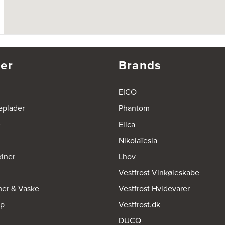
er
Brands
EICO
eplader
Phantom
e
Elica
NikolaTesla
iner
Lhov
Vestfrost Vinkøleskabe
mer & Vaske
Vestfrost Hvidevarer
op
Vestfrost.dk
DUCQ