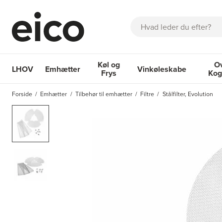
Søg
Køl og
O
LHOV
Emhætter
Vinkøleskabe
Frys
Kog
OM EICO
FAQ
KATALOGER
BESTIL SERVICE
INSPIRA
Forside
Emhætter
Tilbehør til emhætter
Filtre
Stålfilter, Evolution
Emhætter
Køl og Frys
Vinkøleskabe
Ovne 