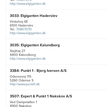
http://www.elgiganten.dk
3033: Elgiganten Haderslev
Vinkelvej 6E
6100 Haderslev
Tel.:
70807070
http://www.elgiganten.dk
3035: Elgiganten Kalundborg
Stejlhøj 27
4400 Kalundborg
http://www.elgiganten.dk
3384: Punkt 1 - Bjerg Iversen A/S
Odensevej 115
5260 Odense S
http://www.punkt1.dk
3507: Expert & Punkt 1 Nakskov A/S
Ved Dampmøllen 1
4900 Nakskov