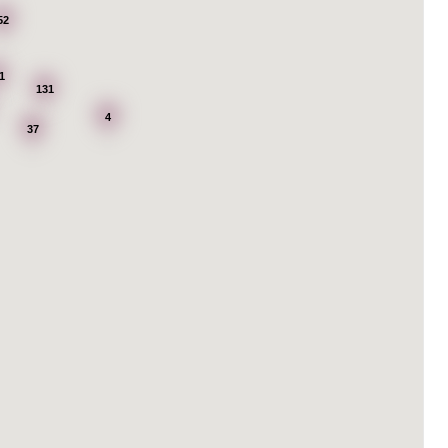
52
1
131
4
37