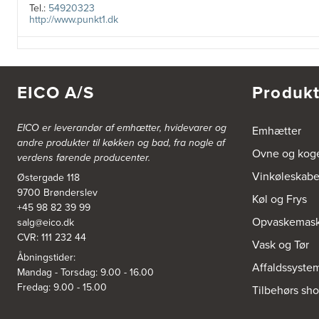
Tel.:
54920323
http://www.punkt1.dk
3822: Power Næstved
Vestergårdsvej 2-4
4700 Næstved
EICO A/S
Produkt
https://www.power.dk/butik/power-naestved/s-3822/
EICO er leverandør af emhætter, hvidevarer og
Emhætter
3830: Power Ishøj
andre produkter til køkken og bad, fra nogle af
Industridalen 11
Ovne og kog
verdens førende producenter.
2635 Ishøj
https://www.power.dk/butik/power-ishoj/s-3830/
Vinkøleskab
Østergade 118
9700 Brønderslev
Køl og Frys
3831: Power Rødovre
+45 98 82 39 99
Opvaskemask
salg@eico.dk
Rødovre Centrum 90
2610 Rødovre
CVR: 111 232 44
Vask og Tør
https://www.power.dk/butik/power-roedovre/s-3831/
Åbningstider:
Affaldssyste
Mandag - Torsdag: 9.00 - 16.00
3832: Power Slagelse
Fredag: 9.00 - 15.00
Tilbehørs sh
Japanvej 8
4200 Slagelse