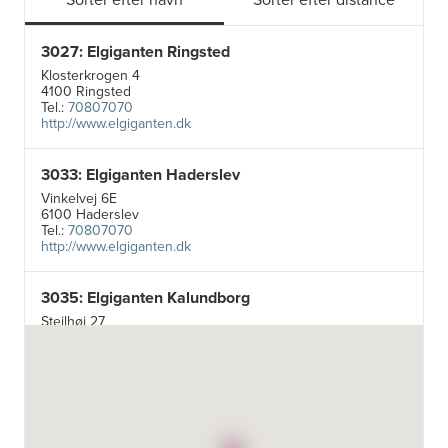
3027: Elgiganten Ringsted
Klosterkrogen 4
4100 Ringsted
Tel.:
70807070
http://www.elgiganten.dk
3033: Elgiganten Haderslev
Vinkelvej 6E
6100 Haderslev
Tel.:
70807070
http://www.elgiganten.dk
3035: Elgiganten Kalundborg
Stejlhøj 27
4400 Kalundborg
http://www.elgiganten.dk
3384: Punkt 1 - Bjerg Iversen A/S
Odensevej 115
5260 Odense S