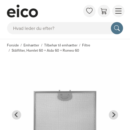
OM 
Søg
FAQ
KAT
Forside
Emhætter
Tilbehør til emhætter
Filtre
BES
Stålfilter, Hamlet 60 + Aida 60 + Romeo 60
INS