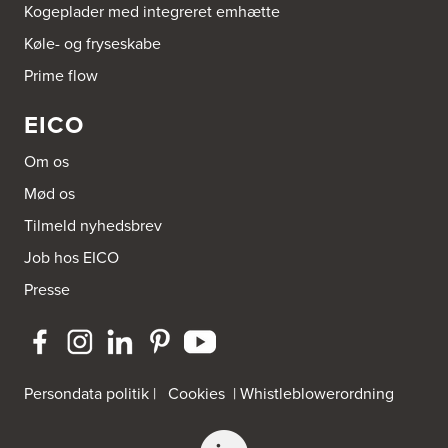
Kogeplader med integreret emhætte
Aubo Køkken & Bad Helsingør
Køle- og fryseskabe
Fabriksvej 3
Prime flow
3000 Helsingør
Tel.:
49266959
http://www.aubo.dk
EICO
Aubo Køkken & Bad Horsens
Om os
Løvenørnsgade 12
Mød os
8700 Horsens
Tel.:
21695061
Tilmeld nyhedsbrev
http://www.aubo.dk
Job hos EICO
Aubo Køkken & Bad Kalundborg
Presse
Elmegade 41
4400 Kalundborg
Tel.:
59511842
http://www.aubo.dk
Persondata politik
|
Cookies
|
Whistleblowerordning
Aubo Køkken & Bad Køge
Theilgaardsvej 10
4600 Køge