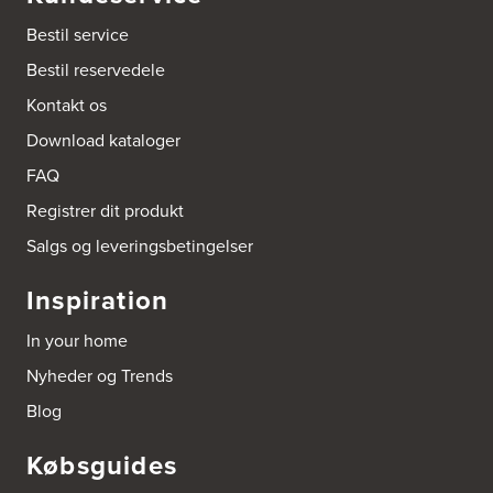
Kongelundsvej 324-326
Bestil service
2770 Kastrup
Tel.:
32527121
Bestil reservedele
http://www.amagerkoekken.dk/
Kontakt os
Arden El-service
Download kataloger
Gutenbergvej 1
9510 Arden
FAQ
Tel.:
98561666
http://www.el-salg.dk
Registrer dit produkt
Salgs og leveringsbetingelser
Arnum El-service ApS
Vestergade 30
Inspiration
6510 Gram
Tel.:
74826323
In your home
http://www.el-salg.dk
Nyheder og Trends
Aubo Køkken & Bad Haderslev
Blog
Norgesvej 24C
6100 Haderslev
Købsguides
Tel.:
73702533
http://www.aubo.dk