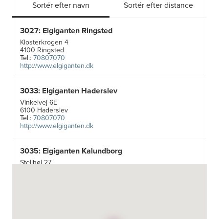
Sortér efter navn
Sortér efter distance
3027: Elgiganten Ringsted
Klosterkrogen 4
4100 Ringsted
Tel.:
70807070
http://www.elgiganten.dk
3033: Elgiganten Haderslev
Vinkelvej 6E
6100 Haderslev
Tel.:
70807070
http://www.elgiganten.dk
3035: Elgiganten Kalundborg
Stejlhøj 27
4400 Kalundborg
http://www.elgiganten.dk
3384: Punkt 1 - Bjerg Iversen A/S
Odensevej 115