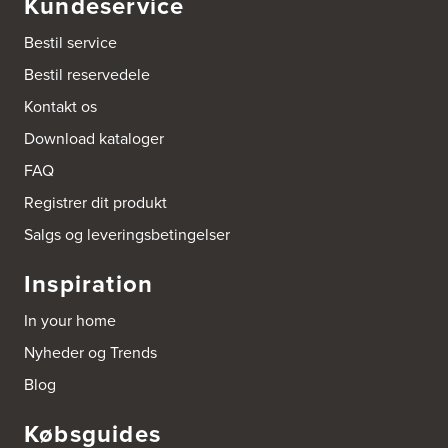
Kundeservice
Amager Køkken bad & Garderobe
Kongelundsvej 324-326
Bestil service
2770 Kastrup
Tel.:
32527121
Bestil reservedele
http://www.amagerkoekken.dk/
Kontakt os
Arden El-service
Download kataloger
Gutenbergvej 1
9510 Arden
FAQ
Tel.:
98561666
http://www.el-salg.dk
Registrer dit produkt
Salgs og leveringsbetingelser
Arnum El-service ApS
Vestergade 30
Inspiration
6510 Gram
Tel.:
74826323
In your home
http://www.el-salg.dk
Nyheder og Trends
Aubo Køkken & Bad Haderslev
Blog
Norgesvej 24C
6100 Haderslev
Købsguides
Tel.:
73702533
http://www.aubo.dk