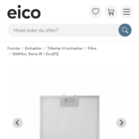
OM 
Søg
FAQ
KAT
Forside
Emhætter
Tilbehør til emhætter
Filtre
BES
Stålfilter, Siena W + EicoE12
INS