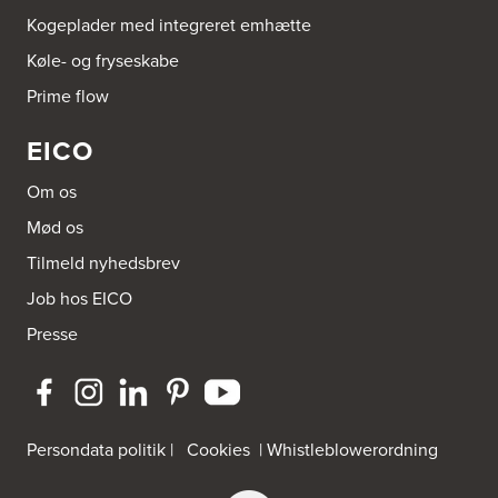
Kogeplader med integreret emhætte
Aubo Køkken & Bad Helsingør
Køle- og fryseskabe
Fabriksvej 3
Prime flow
3000 Helsingør
Tel.:
49266959
http://www.aubo.dk
EICO
Aubo Køkken & Bad Horsens
Om os
Løvenørnsgade 12
Mød os
8700 Horsens
Tel.:
21695061
Tilmeld nyhedsbrev
http://www.aubo.dk
Job hos EICO
Aubo Køkken & Bad Kalundborg
Presse
Elmegade 41
4400 Kalundborg
Tel.:
59511842
http://www.aubo.dk
Persondata politik
|
Cookies
|
Whistleblowerordning
Aubo Køkken & Bad Køge
Theilgaardsvej 10