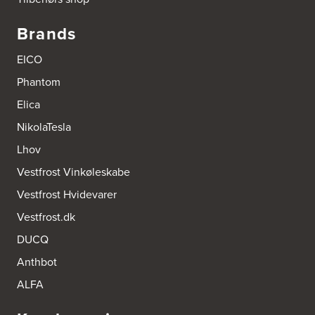
Tel.:
75647733
http://www.el-salg.dk
Brands
A/S Kærsgaard
EICO
Hjørringvej 42
Phantom
9400 Nørresundby
Tel.:
98172377
Elica
http://www.designa.dk
NikolaTesla
AUBO Køkken & Bad Østerbro
Lhov
Vennemindevej 2
Vestfrost Vinkøleskabe
2100 København Ø
Tel.:
22 77 01 95
Vestfrost Hvidevarer
http://www.aubo.dk
Vestfrost.dk
Aktiv Hvidevareservice
DUCQ
Industrivej 8
5560 Aarup
Anthbot
Tel.:
70101005
https://hvidtogfrit.dk/forhandler/aktiv-hvidevareservice/
ALFA