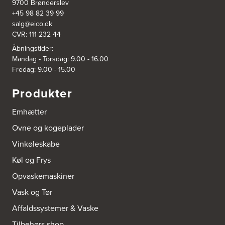
2610 Rødovre
9700 Brønderslev
https://www.power.dk/butik/power-roedovre/s-3831/
+45 98 82 39 99
salg@eico.dk
CVR: 111 232 44
3832: Power Slagelse
Japanvej 8
Åbningstider:
4200 Slagelse
Mandag - Torsdag: 9.00 - 16.00
Tel.:
70338080
Fredag: 9.00 - 15.00
https://www.power.dk/butik/power-slagelse/s-3832/
Produkter
3836: Power Frederikshavn
Grønlandsvej 22
Emhætter
9900 Frederikshavn
https://www.power.dk/butik/power-frederikshavn/s-3836/
Ovne og kogeplader
Vinkøleskabe
3841: Power Haderslev
Køl og Frys
Nordhavnsvej 2
6100 Haderslev
Opvaskemaskiner
https://www.power.dk/butik/power-haderslev/s-3841/
Vask og Tør
A/S Henning Lund Horsens
Affaldssystemer & Vaske
Vegavej 11
Tilbehørs shop
8700 Horsens