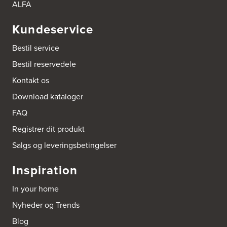
https://hvidtogfrit.dk/forhandler/aktiv-hvidevareservice/
ALFA
Kundeservice
Amager Køkken bad & Garderobe
Kongelundsvej 324-326
Bestil service
2770 Kastrup
Tel.:
32527121
Bestil reservedele
http://www.amagerkoekken.dk/
Kontakt os
Arden El-service
Download kataloger
Gutenbergvej 1
9510 Arden
FAQ
Tel.:
98561666
http://www.el-salg.dk
Registrer dit produkt
Salgs og leveringsbetingelser
Arnum El-service ApS
Vestergade 30
Inspiration
6510 Gram
Tel.:
74826323
In your home
http://www.el-salg.dk
Nyheder og Trends
Aubo Køkken & Bad Haderslev
Blog