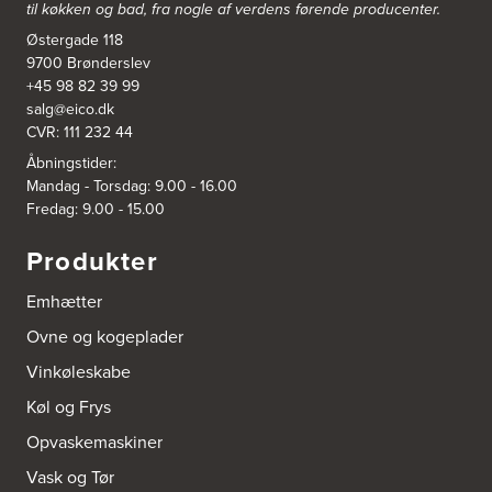
til køkken og bad, fra nogle af verdens førende producenter.
3831: Power Rødovre
Østergade 118
Rødovre Centrum 90
2610 Rødovre
9700 Brønderslev
https://www.power.dk/butik/power-roedovre/s-3831/
+45 98 82 39 99
salg@eico.dk
CVR: 111 232 44
3832: Power Slagelse
Japanvej 8
Åbningstider:
4200 Slagelse
Mandag - Torsdag: 9.00 - 16.00
Tel.:
70338080
Fredag: 9.00 - 15.00
https://www.power.dk/butik/power-slagelse/s-3832/
Produkter
3836: Power Frederikshavn
Grønlandsvej 22
Emhætter
9900 Frederikshavn
https://www.power.dk/butik/power-frederikshavn/s-3836/
Ovne og kogeplader
Vinkøleskabe
3841: Power Haderslev
Køl og Frys
Nordhavnsvej 2
6100 Haderslev
Opvaskemaskiner
https://www.power.dk/butik/power-haderslev/s-3841/
Vask og Tør