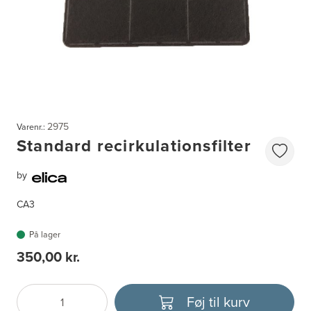
2975
Varenr.:
Standard recirkulationsfilter
by
CA3
På lager
350,00 kr.
Føj til kurv
Antal
Vælg enhed