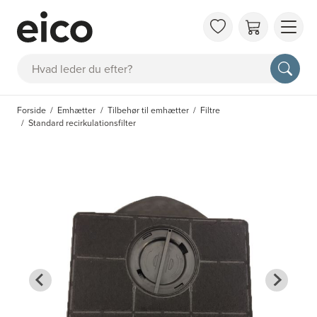
OM 
Søg
FAQ
KAT
Forside
Emhætter
Tilbehør til emhætter
Filtre
BES
Standard recirkulationsfilter
INS