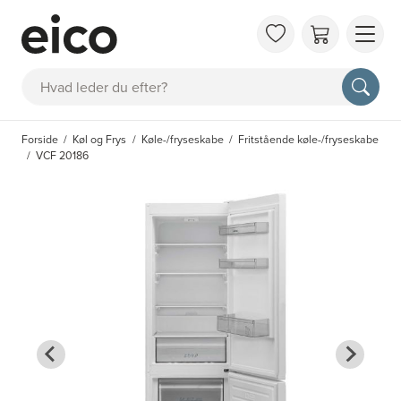
OM 
Søg
FAQ
KAT
Forside
Køl og Frys
Køle-/fryseskabe
Fritstående køle-/fryseskabe
BES
VCF 20186
INS