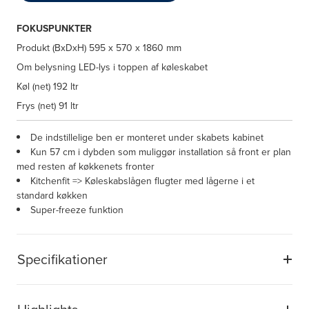
FOKUSPUNKTER
Produkt (BxDxH)
595 x 570 x 1860 mm
Om belysning
LED-lys i toppen af køleskabet
Køl (net)
192 ltr
Frys (net)
91 ltr
De indstillelige ben er monteret under skabets kabinet
Kun 57 cm i dybden som muliggør installation så front er plan
med resten af køkkenets fronter
Kitchenfit => Køleskabslågen flugter med lågerne i et
standard køkken
Super-freeze funktion
Specifikationer