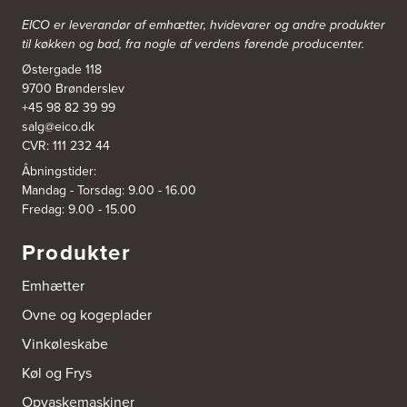
https://www.power.dk/butik/power-ishoj/s-3830/
EICO er leverandør af emhætter, hvidevarer og
andre produkter
til køkken og bad, fra nogle af verdens førende producenter.
3831: Power Rødovre
Østergade 118
Rødovre Centrum 90
2610 Rødovre
9700 Brønderslev
https://www.power.dk/butik/power-roedovre/s-3831/
+45 98 82 39 99
salg@eico.dk
CVR: 111 232 44
3832: Power Slagelse
Japanvej 8
Åbningstider:
4200 Slagelse
Mandag - Torsdag: 9.00 - 16.00
Tel.:
70338080
Fredag: 9.00 - 15.00
https://www.power.dk/butik/power-slagelse/s-3832/
Produkter
3836: Power Frederikshavn
Grønlandsvej 22
Emhætter
9900 Frederikshavn
https://www.power.dk/butik/power-frederikshavn/s-3836/
Ovne og kogeplader
Vinkøleskabe
3841: Power Haderslev
Køl og Frys
Nordhavnsvej 2
6100 Haderslev
Opvaskemaskiner