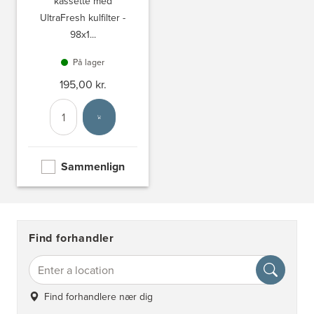
kassette med
UltraFresh kulfilter -
98x1...
På lager
195,00 kr.
Antal
Vælg enhed
Sammenlign
Find forhandler
Find forhandlere nær dig