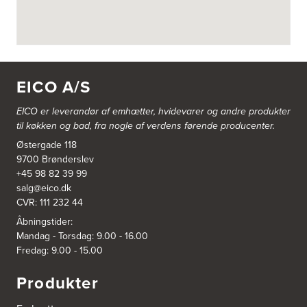
Aubo Køkken & Bad Køge
Theilgaardsvej 10
4600 Køge
Tel.:
25544600
http://www.aubo.dk
EICO A/S
Aubo Køkken & Bad Odense
Tagtækkervej 7
EICO er leverandør af emhætter, hvidevarer og
andre produkter
5230 Odense M
til køkken og bad, fra nogle af verdens førende producenter.
Tel.:
66156686
http://www.aubo.dk
Østergade 118
9700 Brønderslev
+45 98 82 39 99
Aubo Køkken & Bad Ringsted
salg@eico.dk
Nørregade 27 A
CVR: 111 232 44
4100 Ringsted
Tel.:
55700954
Åbningstider:
http://www.aubo.dk
Mandag - Torsdag: 9.00 - 16.00
Fredag: 9.00 - 15.00
Aubo Køkken & Bad Salling
Hedegaardvej 1, Durup
Produkter
7870 Roslev
Tel.:
60855409