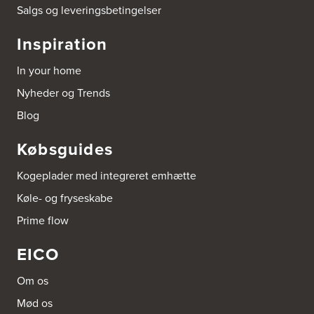
Salgs og leveringsbetingelser
Aubo Køkken og Bad København V
Ringager 2 C
Inspiration
2605 Brøndby
Tel.:
30504494
http://www.aubo.dk
In your home
Nyheder og Trends
Aubo Køkken og Bad Løgstør
Blog
Rapsmarken 9
9670 Løgstør
Tel.:
70707557
Købsguides
http://www.aubo.dk
Kogeplader med integreret emhætte
Aubo Køkken og Bad Randers
Køle- og fryseskabe
Grenåvej 90
8960 Randers SØ
Prime flow
Tel.:
86414243
http://www.aubo.dk
EICO
BORG Glyvrar
Om os
Fjøruvegur 25
FO-625 Glyvrar
Mød os
Tel.:
298477272