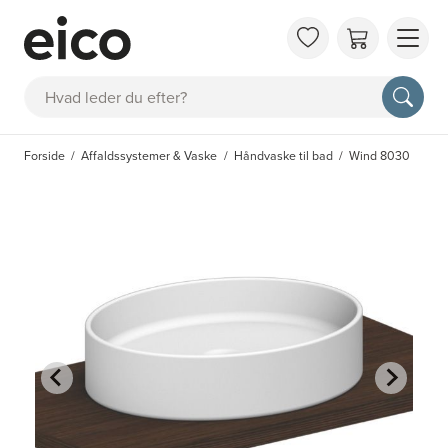
OM 
Søg
FAQ
KAT
Forside
Affaldssystemer & Vaske
Håndvaske til bad
Wind 8030
BES
INS