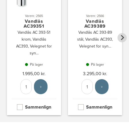
Varenr.: 2565
Varenr.: 2566
Vandlås
Vandlås
AC39351
AC39389
Vandlås AC 393-51
Vandlås AC 393-89
krom, Vandlås
stål, Vandlås AC393,
AC393, Velegnet for
Velegnet for syn...
syn...
På lager
På lager
1.995,00 kr.
3.295,00 kr.
Antal
Vælg enhed
Antal
Vælg enhed
Sammenlign
Sammenlign