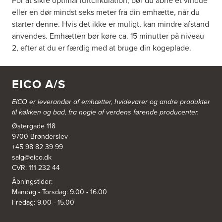
For at sikre optimal luftcirkulation, bør du åbne et vindue
eller en dør mindst seks meter fra din emhætte, når du
starter denne. Hvis det ikke er muligt, kan mindre afstand
anvendes. Emhætten bør køre ca. 15 minutter på niveau
2, efter at du er færdig med at bruge din kogeplade.
EICO A/S
EICO er leverandør af emhætter, hvidevarer og
andre produkter
til køkken og bad, fra nogle af verdens førende producenter.
Østergade 118
9700 Brønderslev
+45 98 82 39 99
salg@eico.dk
CVR: 111 232 44
Åbningstider:
Mandag - Torsdag: 9.00 - 16.00
Fredag: 9.00 - 15.00