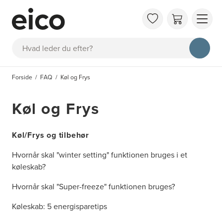
OM 
Søg
FAQ
KAT
Forside
FAQ
Køl og Frys
BES
INS
Køl og Frys
Køl/Frys og tilbehør
Hvornår skal "winter setting" funktionen bruges i et
køleskab?
Hvornår skal "Super-freeze" funktionen bruges?
Køleskab: 5 energisparetips