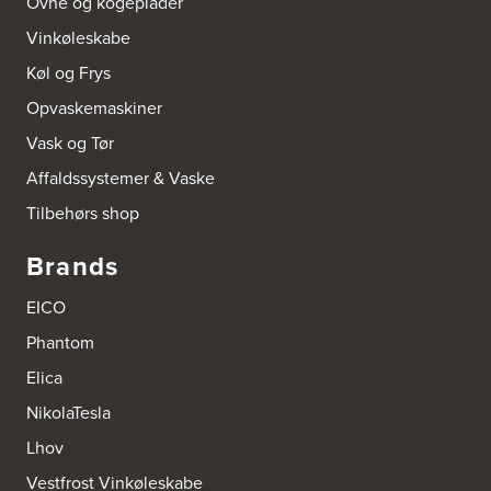
Ovne og kogeplader
Vinkøleskabe
Køl og Frys
Opvaskemaskiner
Vask og Tør
Affaldssystemer & Vaske
Tilbehørs shop
Brands
EICO
Phantom
Elica
NikolaTesla
Lhov
Vestfrost Vinkøleskabe