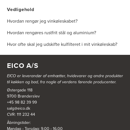
Vedligehold
Hvordan rengør jeg vinkøleskabet?
Hvordan rengøres rustfrit stål og aluminium?
Hvor ofte skal jeg udskifte kulfilteret i mit vinkøleskab?
EICO A/S
EICO er leverandør af emhætter, hvidevarer og
andre produkter
til køkken og bad, fra nogle af verdens førende producenter.
Østergade 118
9700 Brønderslev
+45 98 82 39 99
salg@eico.dk
CVR: 111 232 44
Åbningstider:
Mandag - Torsdag: 9.00 - 16.00