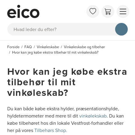
OM 
Søg
FAQ
KAT
Forside
FAQ
Vinkøleskabe
Vinkøleskabe og tilbehør
BES
Hvor kan jeg købe ekstra tilbehør til mit vinkøleskab?
INS
Hvor kan jeg købe ekstra
tilbehør til mit
vinkøleskab?
Du kan både købe ekstra hylder, præsentationshylde,
hyldetermometer med mere til dit
vinkølekskab
. Du kan
købe tilbehøret hos din lokale Vestfrost-forhandler eller
her på vores
Tilbehørs Shop.