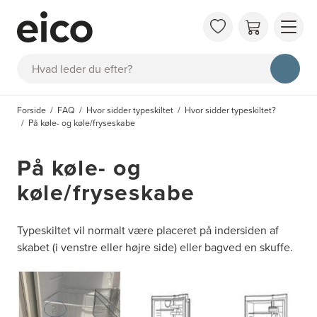
OM 
Søg
FAQ
KAT
Forside
FAQ
Hvor sidder typeskiltet
Hvor sidder typeskiltet?
BES
På køle- og køle/fryseskabe
INS
På køle- og
køle/fryseskabe
Typeskiltet vil normalt være placeret på indersiden af
skabet (i venstre eller højre side) eller bagved en skuffe.