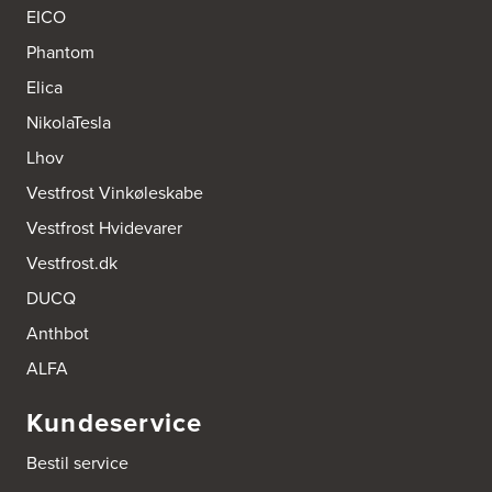
EICO
Phantom
Elica
NikolaTesla
Lhov
Vestfrost Vinkøleskabe
Vestfrost Hvidevarer
Vestfrost.dk
DUCQ
Anthbot
ALFA
Kundeservice
Bestil service