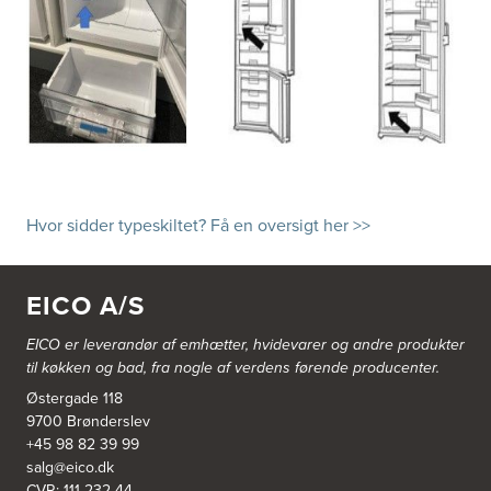
Hvor sidder typeskiltet? Få en oversigt her >>
EICO A/S
EICO er leverandør af emhætter, hvidevarer og
andre produkter
til køkken og bad, fra nogle af verdens førende producenter.
Østergade 118
9700 Brønderslev
+45 98 82 39 99
salg@eico.dk
CVR: 111 232 44