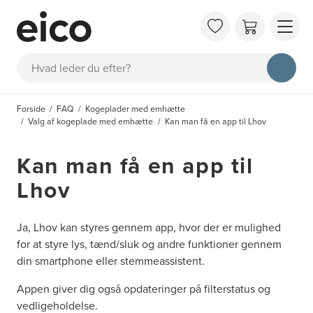
OM 
Søg
FAQ
KAT
Forside
FAQ
Kogeplader med emhætte
BES
Valg af kogeplade med emhætte
Kan man få en app til Lhov
INS
Kan man få en app til
Lhov
Ja, Lhov kan styres gennem app, hvor der er mulighed
for at styre lys, tænd/sluk og andre funktioner gennem
din smartphone eller stemmeassistent.
Appen giver dig også opdateringer på filterstatus og
vedligeholdelse.