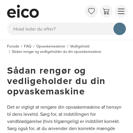
OM 
Søg
FAQ
KAT
Forside
FAQ
Opvaskemaskiner
Vedligehold
BES
Sådan rengør og vedligeholder du din opvaskemaskine
INS
Sådan rengør og
vedligeholder du din
opvaskemaskine
Det er vigtigt at rengøre din opvaskemaskine af hensyn
til dens levetid. Sørg for, at indstillingen for
vandblødgørelse (hvis tilgængelig) er indstillet korrekt.
Sørg også for, at du anvender den korrekte mængde