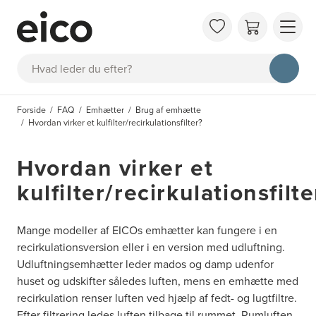
OM 
Søg
FAQ
KAT
Forside
FAQ
Emhætter
Brug af emhætte
BES
Hvordan virker et kulfilter/recirkulationsfilter?
INS
Hvordan virker et
kulfilter/recirkulationsfilte
Mange modeller af EICOs emhætter kan fungere i en
recirkulationsversion eller i en version med udluftning.
Udluftningsemhætter leder mados og damp udenfor
huset og udskifter således luften, mens en emhætte med
recirkulation renser luften ved hjælp af fedt- og lugtfiltre.
Efter filtrering ledes luften tilbage til rummet. Rumluften