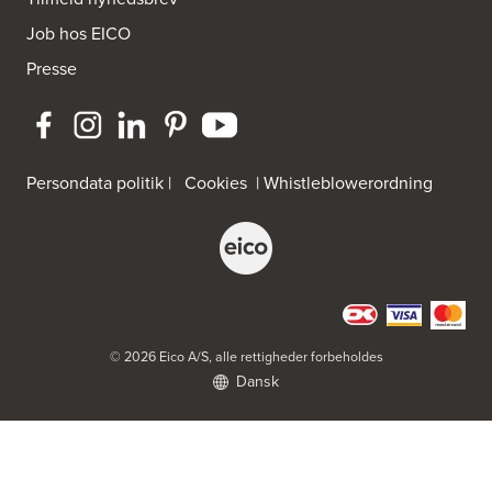
Job hos EICO
Presse
Persondata politik
|
Cookies
|
Whistleblowerordning
© 2026 Eico A/S, alle rettigheder forbeholdes
Dansk