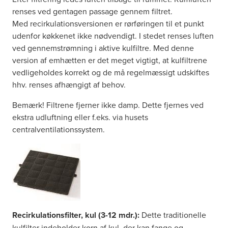
renses ved gentagen passage gennem filtret.
Med recirkulationsversionen er rørføringen til et punkt
udenfor køkkenet ikke nødvendigt. I stedet renses luften
ved gennemstrømning i aktive kulfiltre. Med denne
version af emhætten er det meget vigtigt, at kulfiltrene
vedligeholdes korrekt og de må regelmæssigt udskiftes
hhv. renses afhængigt af behov.
Bemærk! Filtrene fjerner ikke damp. Dette fjernes ved
ekstra udluftning eller f.eks. via husets
centralventilationssystem.
Recirkulationsfilter, kul (3-12 mdr.):
Dette traditionelle
kulfilter indeholder korn af kul, der kan fange og