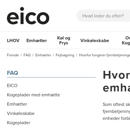
Søg
Køl og
O
LHOV
Emhætter
Vinkøleskabe
Frys
Kog
OM EICO
FAQ
KATALOGER
BESTIL SERVICE
INSPIRA
Forside
FAQ
Emhætter
Fejlsøgning
Hvorfor fungerer fjernbetjening
Emhætter
Køl og Frys
Vinkøleskabe
Ovne 
Hvor
FAQ
emhæ
EICO
Kogeplader med emhætte
Emhætter
Som oftest sk
fjernbetjenin
Vinkøleskabe
enheder forbi
Kogeplader