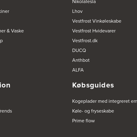
NikolaTesla
iner
Lhov
Vestfrost Vinkøleskabe
mer & Vaske
Vestfrost Hvidevarer
op
Vestfrost.dk
DUCQ
Anthbot
ALFA
ion
Købsguides
Kogeplader med integreret e
rends
Køle- og fryseskabe
Prime flow