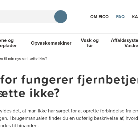
OM EICO
FAQ
KA
vne og
Vask og
Affaldssyst
Opvaskemaskiner
eplader
Tør
Vask
TION
en til min nye emhætte ikke?
og Kogeplader
Opvaskemaskiner
Vask og Tør
Affaldssyste
for fungerer fjernbetje
tte ikke?
yldes det, at man ikke har sørget for at oprette forbindelse fra e
gen. I brugermanualen finder du en udførlig beskrivelse af, hvord
ndes til hinanden.