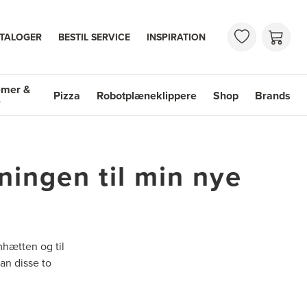
TALOGER
BESTIL SERVICE
INSPIRATION
emer &
Pizza
Robotplæneklippere
Shop
Brands
e
mer & Vaske
Shop
Brands
ningen til min nye
mhætten og til
an disse to