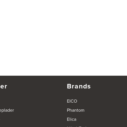
er
Brands
EICO
eplader
Phantom
e
Elica