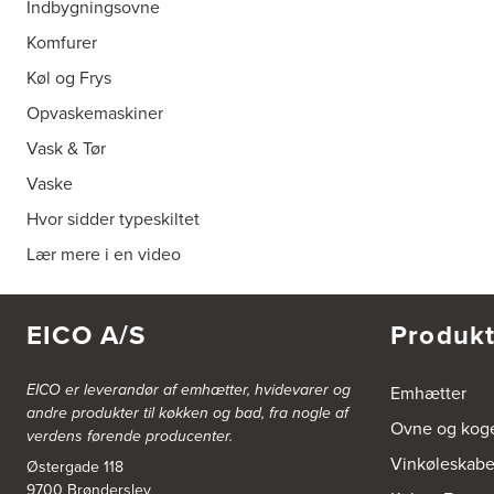
Indbygningsovne
Komfurer
Køl og Frys
Opvaskemaskiner
Vask & Tør
Vaske
Hvor sidder typeskiltet
Lær mere i en video
EICO A/S
Produkt
EICO er leverandør af emhætter, hvidevarer og
Emhætter
andre produkter til køkken og bad, fra nogle af
Ovne og kog
verdens førende producenter.
Vinkøleskab
Østergade 118
9700 Brønderslev