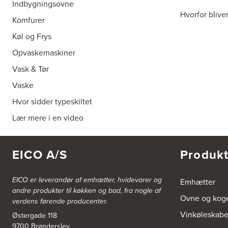
Indbygningsovne
Hvorfor blive
Komfurer
Køl og Frys
Opvaskemaskiner
Vask & Tør
Vaske
Hvor sidder typeskiltet
Lær mere i en video
EICO A/S
Produkt
EICO er leverandør af emhætter, hvidevarer og
Emhætter
andre produkter til køkken og bad, fra nogle af
Ovne og kog
verdens førende producenter.
Vinkøleskab
Østergade 118
9700 Brønderslev