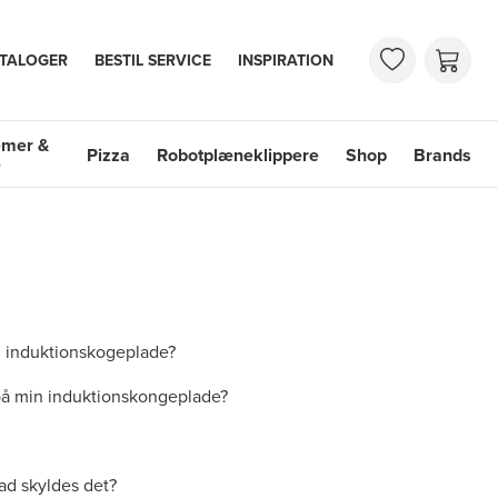
TALOGER
BESTIL SERVICE
INSPIRATION
emer &
Pizza
Robotplæneklippere
Shop
Brands
e
mer & Vaske
Shop
Brands
in induktionskogeplade?
 på min induktionskongeplade?
vad skyldes det?