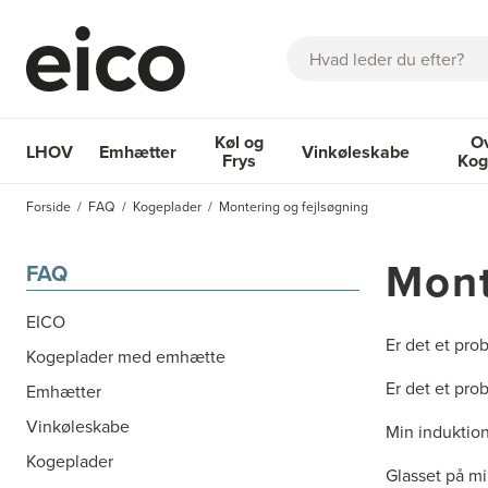
Søg
Køl og
O
LHOV
Emhætter
Vinkøleskabe
Frys
Kog
OM EICO
FAQ
KATALOGER
BESTIL SERVICE
INSPIRA
Forside
FAQ
Kogeplader
Montering og fejlsøgning
Emhætter
Køl og Frys
Vinkøleskabe
Ovne 
Mont
FAQ
EICO
Er det et pro
Kogeplader med emhætte
Er det et pro
Emhætter
Vinkøleskabe
Min induktion
Kogeplader
Glasset på min