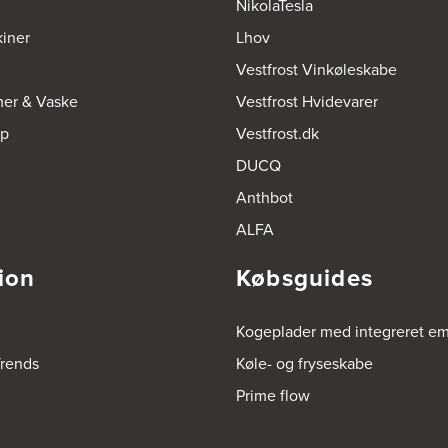
NikolaTesla
iner
Lhov
Vestfrost Vinkøleskabe
mer & Vaske
Vestfrost Hvidevarer
op
Vestfrost.dk
DUCQ
Anthbot
ALFA
ion
Købsguides
Kogeplader med integreret e
rends
Køle- og fryseskabe
Prime flow