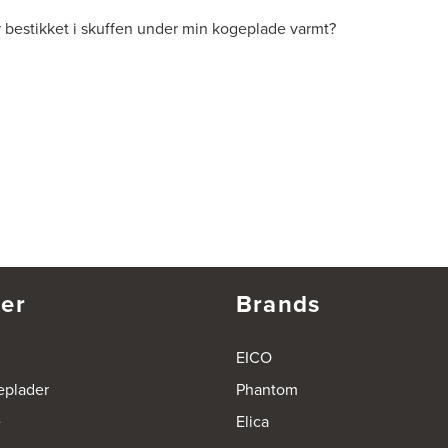
r bestikket i skuffen under min kogeplade varmt?
er
Brands
EICO
eplader
Phantom
e
Elica