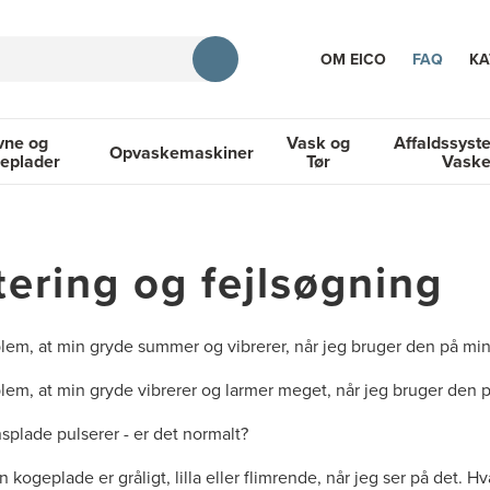
OM EICO
FAQ
KA
vne og
Vask og
Affaldssyst
Opvaskemaskiner
eplader
Tør
Vask
TION
og Kogeplader
Opvaskemaskiner
Vask og Tør
Affaldssyste
ering og fejlsøgning
blem, at min gryde summer og vibrerer, når jeg bruger den på m
blem, at min gryde vibrerer og larmer meget, når jeg bruger den
splade pulserer - er det normalt?
 kogeplade er gråligt, lilla eller flimrende, når jeg ser på det. H