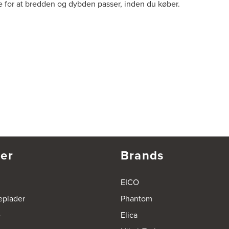
 for at bredden og dybden passer, inden du køber.
er
Brands
EICO
eplader
Phantom
e
Elica