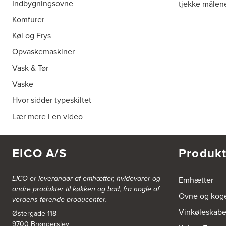
Indbygningsovne
tjekke målene
Komfurer
Køl og Frys
Opvaskemaskiner
Vask & Tør
Vaske
Hvor sidder typeskiltet
Lær mere i en video
EICO A/S
Produkt
EICO er leverandør af emhætter, hvidevarer og
Emhætter
andre produkter til køkken og bad, fra nogle af
Ovne og kog
verdens førende producenter.
Vinkøleskab
Østergade 118
9700 Brønderslev