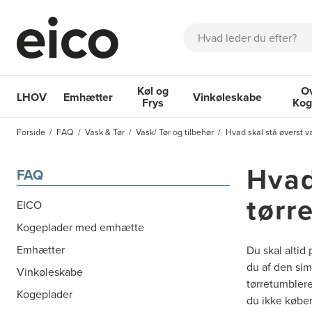
Søg
Køl og
O
LHOV
Emhætter
Vinkøleskabe
Frys
Kog
OM EICO
FAQ
KATALOGER
BESTIL SERVICE
INSPIRA
Forside
FAQ
Vask & Tør
Vask/ Tør og tilbehør
Hvad skal stå øverst v
Emhætter
Køl og Frys
Vinkøleskabe
Ovne 
Hvad
FAQ
tørr
EICO
Kogeplader med emhætte
Emhætter
Du skal altid
du af den sim
Vinkøleskabe
tørretumblere
Kogeplader
du ikke køber