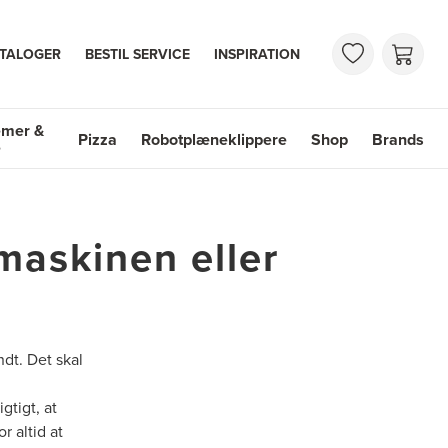
TALOGER
BESTIL SERVICE
INSPIRATION
emer &
Pizza
Robotplæneklippere
Shop
Brands
e
mer & Vaske
Shop
Brands
maskinen eller
dt. Det skal
gtigt, at
r altid at