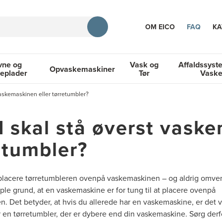
OM EICO
FAQ
KA
vne og
Vask og
Affaldssyst
Opvaskemaskiner
eplader
Tør
Vask
TION
askemaskinen eller tørretumbler?
og Kogeplader
Opvaskemaskiner
Vask og Tør
Affaldssyste
 skal stå øverst vaske
etumbler?
 placere tørretumbleren ovenpå vaskemaskinen – og aldrig omven
ple grund, at en vaskemaskine er for tung til at placere ovenpå
n. Det betyder, at hvis du allerede har en vaskemaskine, er det vi
 en tørretumbler, der er dybere end din vaskemaskine. Sørg derfo