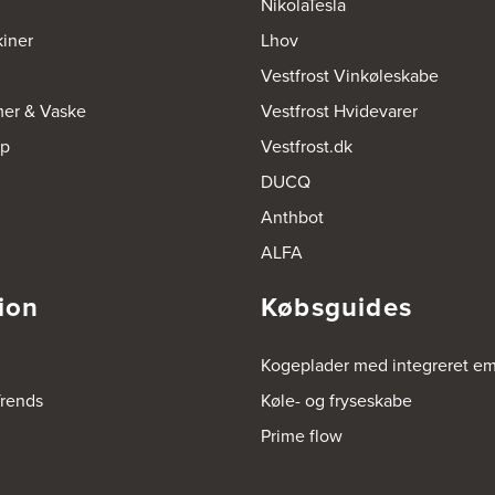
NikolaTesla
iner
Lhov
Vestfrost Vinkøleskabe
mer & Vaske
Vestfrost Hvidevarer
op
Vestfrost.dk
DUCQ
Anthbot
ALFA
ion
Købsguides
Kogeplader med integreret e
rends
Køle- og fryseskabe
Prime flow