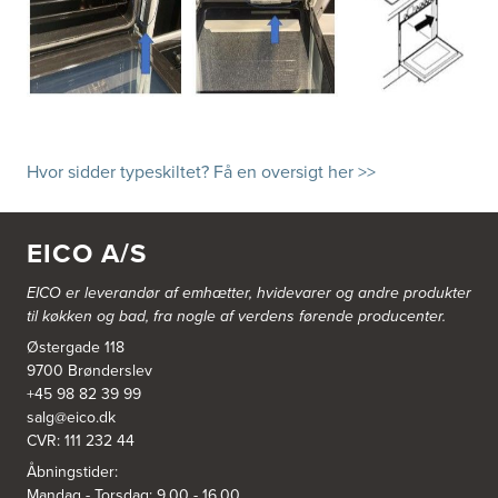
Hvor sidder typeskiltet? Få en oversigt her >>
EICO A/S
EICO er leverandør af emhætter, hvidevarer og
andre produkter
til køkken og bad, fra nogle af verdens førende producenter.
Østergade 118
9700 Brønderslev
+45 98 82 39 99
salg@eico.dk
CVR: 111 232 44
Åbningstider:
Mandag - Torsdag: 9.00 - 16.00