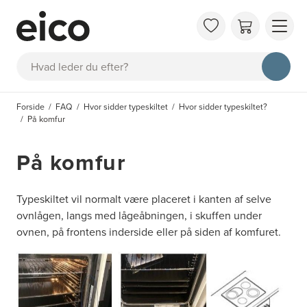
OM 
Søg
FAQ
KAT
Forside
FAQ
Hvor sidder typeskiltet
Hvor sidder typeskiltet?
BES
På komfur
INS
På komfur
Typeskiltet vil normalt være placeret i kanten af selve
ovnlågen, langs med lågeåbningen, i skuffen under
ovnen, på frontens inderside eller på siden af komfuret.